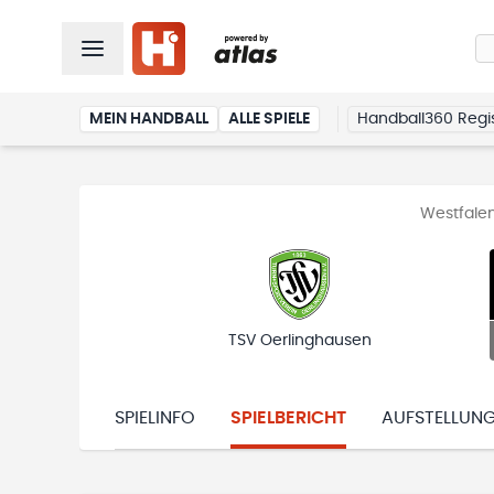
MEIN HANDBALL
ALLE SPIELE
Handball360 Regis
Westfalen
TSV Oerlinghausen
SPIELINFO
SPIELBERICHT
AUFSTELLUN