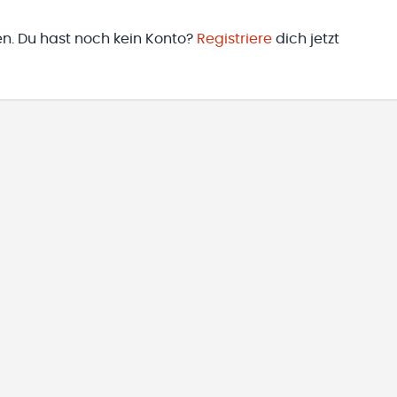
en. Du hast noch kein Konto?
Registriere
dich jetzt