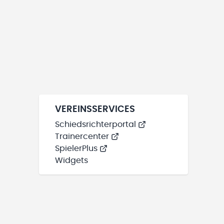
VEREINSSERVICES
Schiedsrichterportal
Trainercenter
SpielerPlus
Widgets