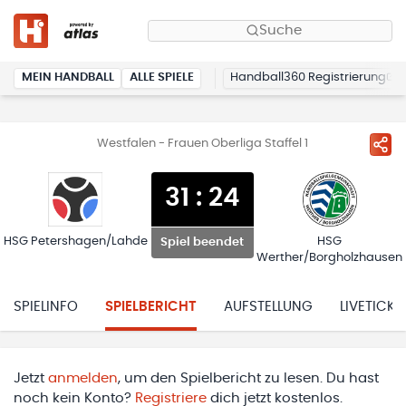
Suche
MEIN HANDBALL
ALLE SPIELE
Handball360 Registrierung
Westfalen - Frauen Oberliga Staffel 1
31
:
24
HSG Petershagen/Lahde
HSG
Spiel beendet
Werther/Borgholzhausen
SPIELINFO
SPIELBERICHT
AUFSTELLUNG
LIVETICKE
Jetzt
anmelden
, um den Spielbericht zu lesen. Du hast
noch kein Konto?
Registriere
dich jetzt kostenlos.