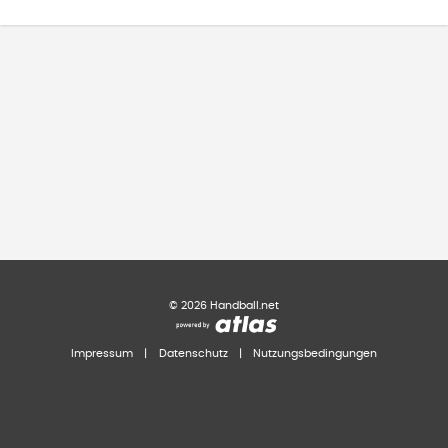
©
2026
Handball.net
Impressum
|
Datenschutz
|
Nutzungsbedingungen