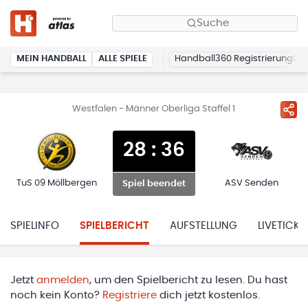
Suche
MEIN HANDBALL
ALLE SPIELE
Handball360 Registrierung
Westfalen - Männer Oberliga Staffel 1
28
:
36
TuS 09 Möllbergen
ASV Senden
Spiel beendet
SPIELINFO
SPIELBERICHT
AUFSTELLUNG
LIVETICKE
Jetzt
anmelden
, um den Spielbericht zu lesen. Du hast
noch kein Konto?
Registriere
dich jetzt kostenlos.