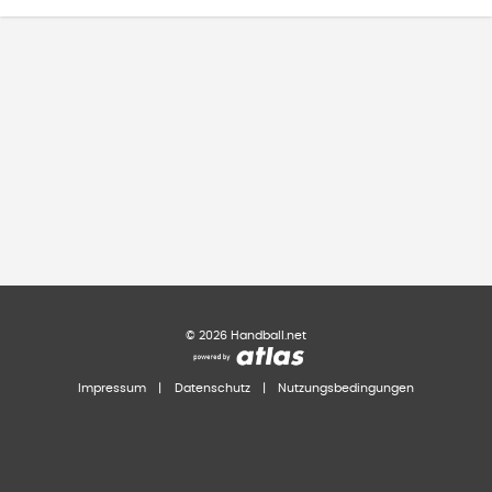
©
2026
Handball.net
Impressum
|
Datenschutz
|
Nutzungsbedingungen