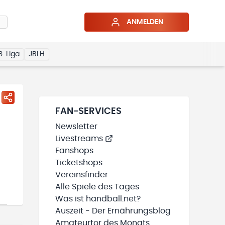
ANMELDEN
3. Liga
JBLH
FAN-SERVICES
Newsletter
Livestreams
Fanshops
Ticketshops
Vereinsfinder
Alle Spiele des Tages
Was ist handball.net?
Auszeit - Der Ernährungsblog
Amateurtor des Monats