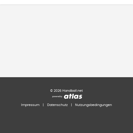
©
2026
Handball.net
Impressum
|
Datenschutz
|
Nutzungsbedingungen