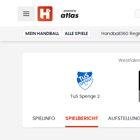
MEIN HANDBALL
ALLE SPIELE
Handball360 Regis
Westfalen 
TuS Spenge 2
SPIELINFO
SPIELBERICHT
AUFSTELLUN