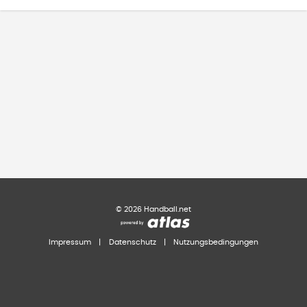
©
2026
Handball.net
Impressum
|
Datenschutz
|
Nutzungsbedingungen