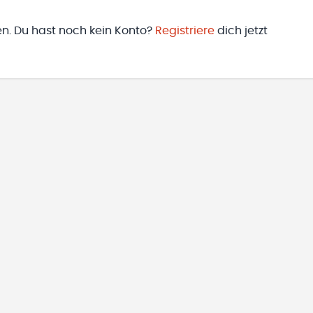
en. Du hast noch kein Konto?
Registriere
dich jetzt