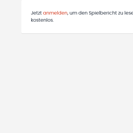
Jetzt
anmelden
, um den Spielbericht zu les
kostenlos.