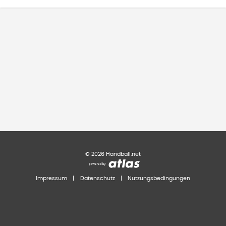
©
2026
Handball.net
Impressum
|
Datenschutz
|
Nutzungsbedingungen