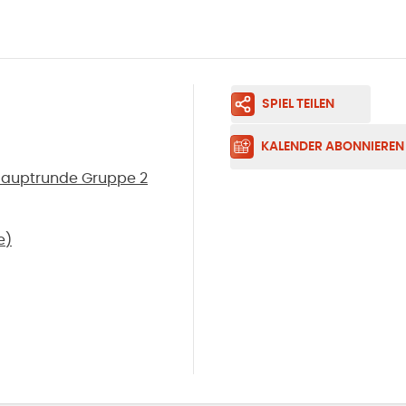
SPIEL TEILEN
KALENDER ABONNIEREN
 Hauptrunde Gruppe 2
e
)