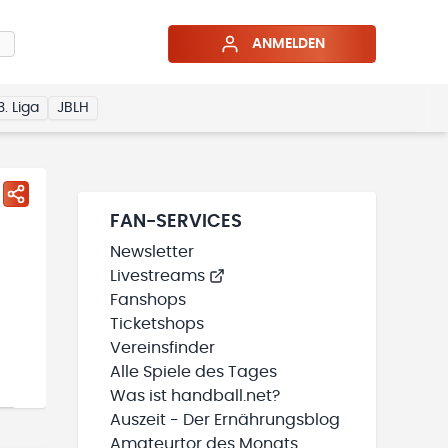
ANMELDEN
3. Liga
JBLH
FAN-SERVICES
Newsletter
Livestreams
Fanshops
Ticketshops
Vereinsfinder
Alle Spiele des Tages
Was ist handball.net?
Auszeit - Der Ernährungsblog
Amateurtor des Monats