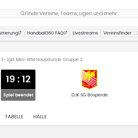
Finde Vereine, Teams, Ligen und mehr…
trierung
Handball360 FAQ
Livestreams
Vereinsfinder
e E-Jgd. Mini-WM Hauptrunde Gruppe 2
19
:
12
Spiel beendet
DJK SG Bösperde
TABELLE
HALLE