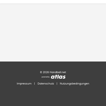
©
2026
Handball.net
Impressum
|
Datenschutz
|
Nutzungsbedingungen