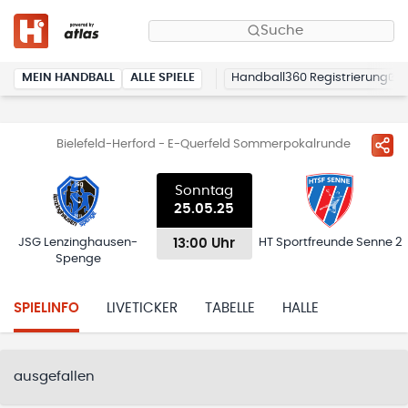
Suche
MEIN HANDBALL
ALLE SPIELE
Handball360 Registrierung
Bielefeld-Herford - E-Querfeld Sommerpokalrunde
Sonntag
25.05.25
13:00 Uhr
JSG Lenzinghausen-
HT Sportfreunde Senne 2
Spenge
SPIELINFO
LIVETICKER
TABELLE
HALLE
ausgefallen