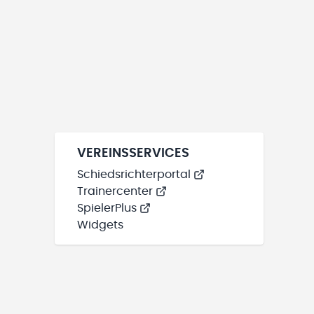
VEREINSSERVICES
Schiedsrichterportal
Trainercenter
SpielerPlus
Widgets