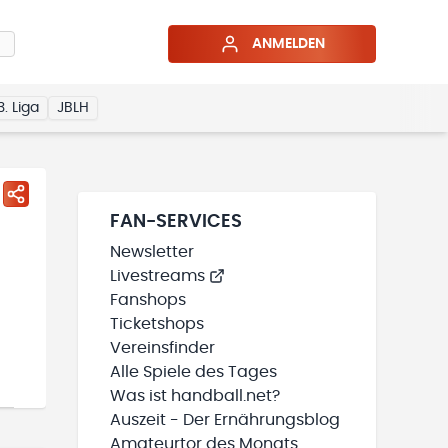
ANMELDEN
3. Liga
JBLH
FAN-SERVICES
Newsletter
Livestreams
Fanshops
Ticketshops
Vereinsfinder
Alle Spiele des Tages
Was ist handball.net?
Auszeit - Der Ernährungsblog
Amateurtor des Monats