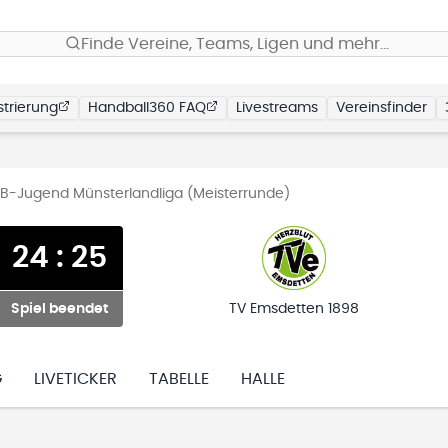
Finde Vereine, Teams, Ligen und mehr…
trierung
Handball360 FAQ
Livestreams
Vereinsfinder
 B-Jugend Münsterlandliga (Meisterrunde)
24
:
25
Spiel beendet
TV Emsdetten 1898
G
LIVETICKER
TABELLE
HALLE