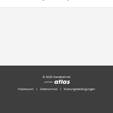
©
2026
Handball.net
Impressum
|
Datenschutz
|
Nutzungsbedingungen