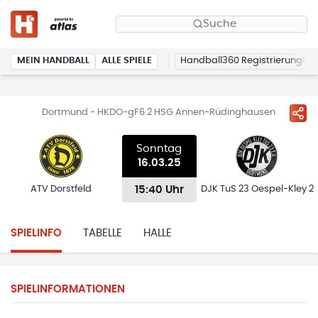
Suche
MEIN HANDBALL
ALLE SPIELE
Handball360 Registrierung
Dortmund - HKDO-gF6.2 HSG Annen-Rüdinghausen
Sonntag
16.03.25
15:40 Uhr
ATV Dorstfeld
DJK TuS 23 Oespel-Kley 2
SPIELINFO
TABELLE
HALLE
SPIELINFORMATIONEN