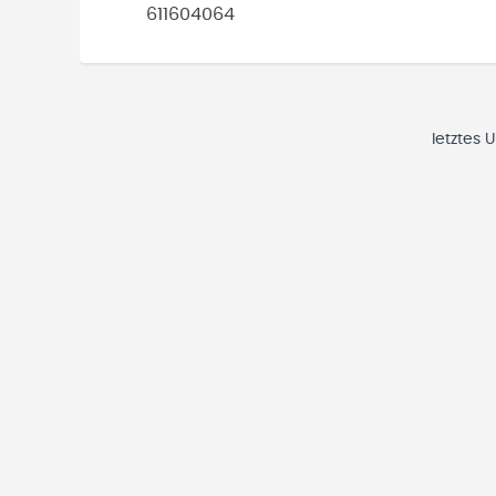
611604064
letztes 