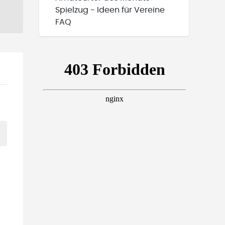
Spielzug - Ideen für Vereine
FAQ