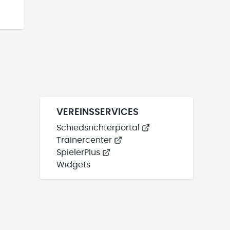
VEREINSSERVICES
Schiedsrichterportal
Trainercenter
SpielerPlus
Widgets