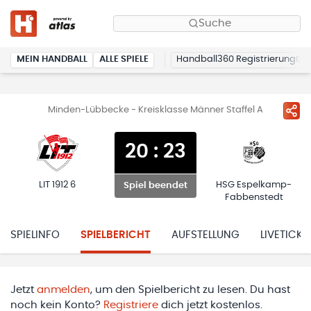
Suche
MEIN HANDBALL
ALLE SPIELE
Handball360 Registrierung
Minden-Lübbecke - Kreisklasse Männer Staffel A
20
:
23
LIT 1912 6
HSG Espelkamp-
Spiel beendet
Fabbenstedt
SPIELINFO
SPIELBERICHT
AUFSTELLUNG
LIVETICKE
Jetzt
anmelden
, um den Spielbericht zu lesen. Du hast
noch kein Konto?
Registriere
dich jetzt kostenlos.