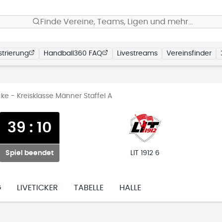
Finde Vereine, Teams, Ligen und mehr…
trierung
Handball360 FAQ
Livestreams
Vereinsfinder
e - Kreisklasse Männer Staffel A
39
:
10
Spiel beendet
LIT 1912 6
G
LIVETICKER
TABELLE
HALLE