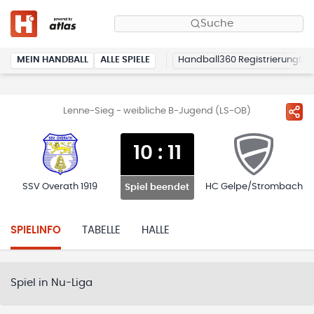
Suche
MEIN HANDBALL
ALLE SPIELE
Handball360 Registrierung
Lenne-Sieg - weibliche B-Jugend (LS-OB)
10
:
11
SSV Overath 1919
HC Gelpe/Strombach
Spiel beendet
SPIELINFO
TABELLE
HALLE
Spiel in Nu-Liga