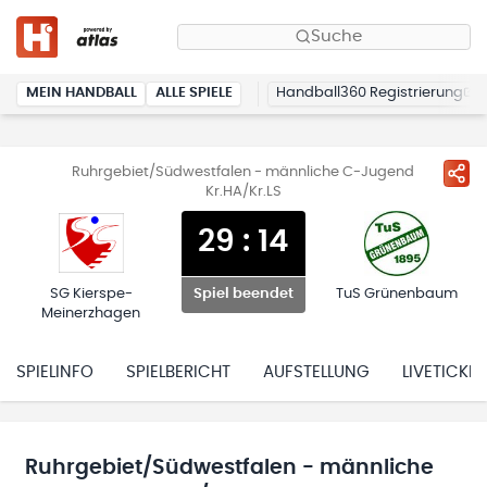
Suche
MEIN HANDBALL
ALLE SPIELE
Handball360 Registrierung
Ruhrgebiet/Südwestfalen - männliche C-Jugend
Kr.HA/Kr.LS
29
:
14
SG Kierspe-
TuS Grünenbaum
Spiel beendet
Meinerzhagen
SPIELINFO
SPIELBERICHT
AUFSTELLUNG
LIVETICKER
Ruhrgebiet/Südwestfalen - männliche