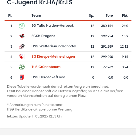
C-Jugend Kr.HA/Kr.LS
Pl.
Team
Sp.
Tore
Pkt.
Team-Logo
Tabelle mit Vereinsplatzierungen, Spielen, Toren und Punkten
1
12
380
:
151
24:0
SG TuRa Halden-Herbeck
2
12
199
:
254
15:9
SGSH Dragons
3
12
291
:
289
12:12
HSG Wetter/Grundschöttel
4
12
299
:
290
9:15
SG Kierspe-Meinerzhagen
5
12
77
:
262
0:24
TuS Grünenbaum
6
0
0
:
0
0:0
HSG Herdecke/Ende
Diese Tabelle wurde nach dem direkten Vergleich berechnet.
Fehlt bei einer Mannschaft die Platzierungsziffer, so ist sie mit der/den
vorderen Mannschaften auf dem gleichen Platz.
* Anmerkungen zum Punktestand:
HSG Herd/Ende aK spielt ohne Wertung
letztes Update:
11.05.2025 12:33 Uhr