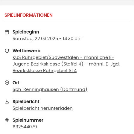
SPIELINFORMATIONEN
Spielbeginn
Samstag, 22.03.2025 - 14:30 Uhr
Wettbewerb
KÜS Ruhrgebiet/Südwestfalen - männliche E-
Jugend Bezirksklasse (Staffel 4)
–
männl. E-Jgd.
Bezirksklasse Ruhrgebiet St.4
Ort
Sph. Renninghausen
(
Dortmund
)
Spielbericht
Spielbericht herunterladen
Spielnummer
632544079