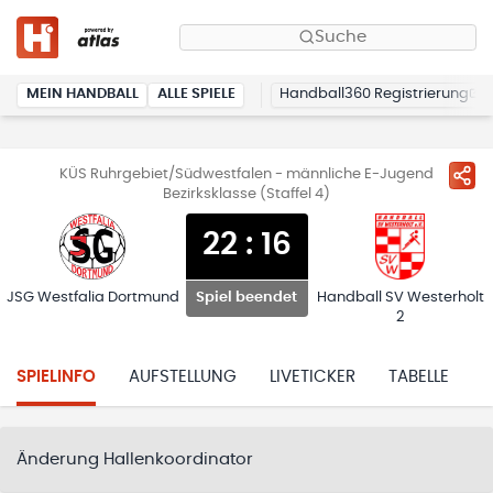
Suche
MEIN HANDBALL
ALLE SPIELE
Handball360 Registrierung
KÜS Ruhrgebiet/Südwestfalen - männliche E-Jugend
Bezirksklasse (Staffel 4)
22
:
16
JSG Westfalia Dortmund
Handball SV Westerholt
Spiel beendet
2
SPIELINFO
AUFSTELLUNG
LIVETICKER
TABELLE
H
Änderung Hallenkoordinator