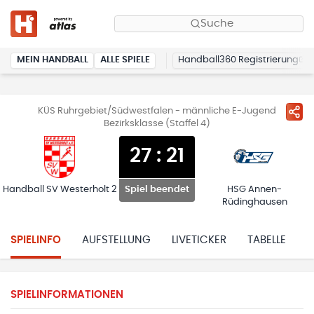
Suche
MEIN HANDBALL
ALLE SPIELE
Handball360 Registrierung
KÜS Ruhrgebiet/Südwestfalen - männliche E-Jugend
Bezirksklasse (Staffel 4)
27
:
21
Handball SV Westerholt 2
HSG Annen-
Spiel beendet
Rüdinghausen
SPIELINFO
AUFSTELLUNG
LIVETICKER
TABELLE
H
SPIELINFORMATIONEN