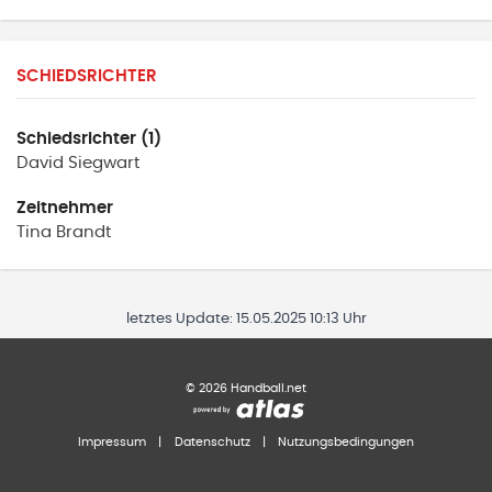
SCHIEDSRICHTER
Schiedsrichter (1)
David
Siegwart
Zeitnehmer
Tina
Brandt
letztes Update:
15.05.2025 10:13 Uhr
©
2026
Handball.net
Impressum
|
Datenschutz
|
Nutzungsbedingungen