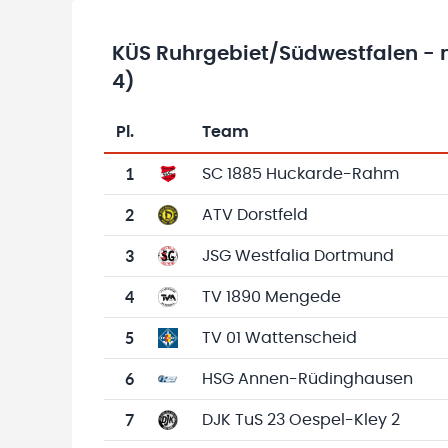
KÜS Ruhrgebiet/Südwestfalen - m
4)
Pl.
Team
Team-Logo
Tabelle mit Vereinsplatzierungen, Spielen, 
1
SC 1885 Huckarde-Rahm
2
ATV Dorstfeld
3
JSG Westfalia Dortmund
4
TV 1890 Mengede
5
TV 01 Wattenscheid
6
HSG Annen-Rüdinghausen
7
DJK TuS 23 Oespel-Kley 2