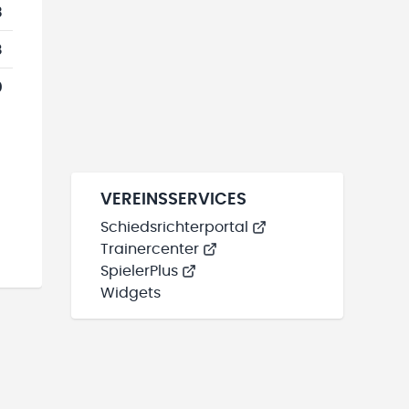
3
8
0
VEREINSSERVICES
Schiedsrichterportal
Trainercenter
SpielerPlus
Widgets