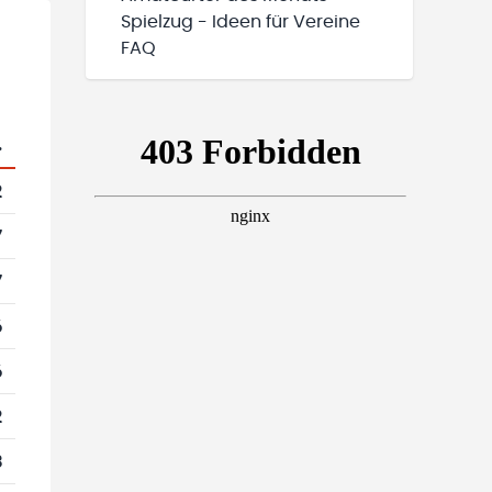
Spielzug - Ideen für Vereine
FAQ
.
2
7
7
6
6
2
3