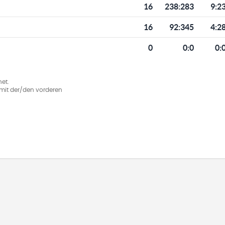
16
238
:
283
9:2
16
92
:
345
4:2
0
0
:
0
0:
et.
ie mit der/den vorderen