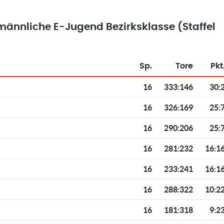
ännliche E-Jugend Bezirksklasse (Staffel
Sp.
Tore
Pkt
Toren und Punkten
16
333
:
146
30:
16
326
:
169
25:
16
290
:
206
25:
16
281
:
232
16:1
16
233
:
241
16:1
16
288
:
322
10:2
16
181
:
318
9:2