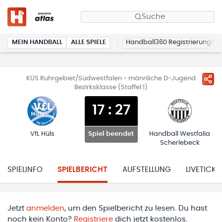
Suche
MEIN HANDBALL
ALLE SPIELE
Handball360 Registrierung
KÜS Ruhrgebiet/Südwestfalen - männliche D-Jugend
Bezirksklasse (Staffel 1)
17
:
27
VfL Hüls
Handball Westfalia
Spiel beendet
Scherlebeck
SPIELINFO
SPIELBERICHT
AUFSTELLUNG
LIVETICKE
Jetzt
anmelden
, um den Spielbericht zu lesen. Du hast
noch kein Konto?
Registriere
dich jetzt kostenlos.