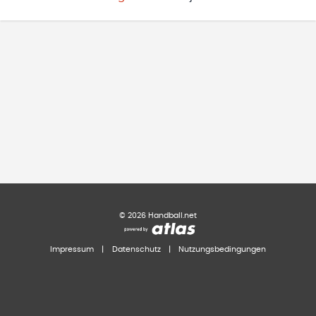
©
2026
Handball.net
Impressum
|
Datenschutz
|
Nutzungsbedingungen