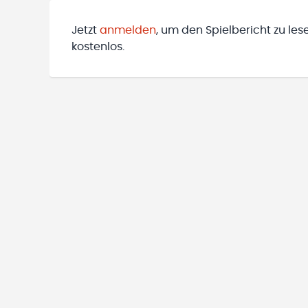
Jetzt
anmelden
, um den Spielbericht zu les
kostenlos.