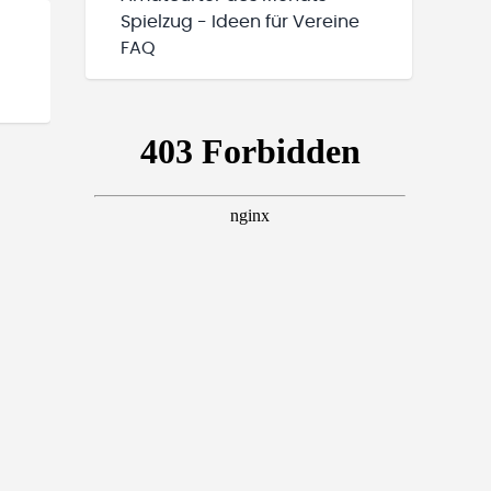
Spielzug - Ideen für Vereine
FAQ