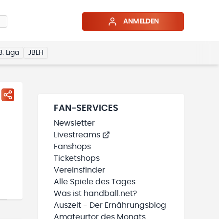
ANMELDEN
3. Liga
JBLH
FAN-SERVICES
Newsletter
Livestreams
Fanshops
Ticketshops
Vereinsfinder
Alle Spiele des Tages
Was ist handball.net?
Auszeit - Der Ernährungsblog
Amateurtor des Monats