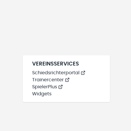
VEREINSSERVICES
Schiedsrichterportal
Trainercenter
SpielerPlus
Widgets