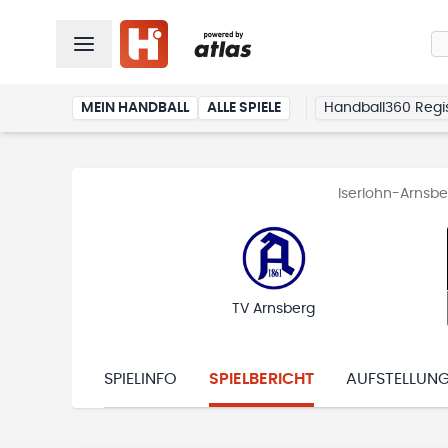
MEIN HANDBALL
ALLE SPIELE
Handball360 Regis
Iserlohn-Arnsbe
TV Arnsberg
SPIELINFO
SPIELBERICHT
AUFSTELLUN