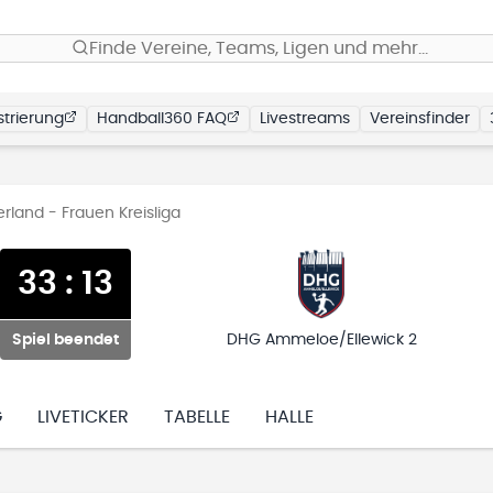
Finde Vereine, Teams, Ligen und mehr…
trierung
Handball360 FAQ
Livestreams
Vereinsfinder
rland - Frauen Kreisliga
33
:
13
Spiel beendet
DHG Ammeloe/Ellewick 2
G
LIVETICKER
TABELLE
HALLE