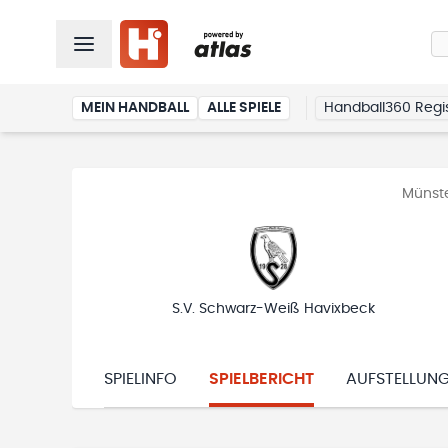
MEIN HANDBALL
ALLE SPIELE
Handball360 Regis
Münste
S.V. Schwarz-Weiß Havixbeck
SPIELINFO
SPIELBERICHT
AUFSTELLUN