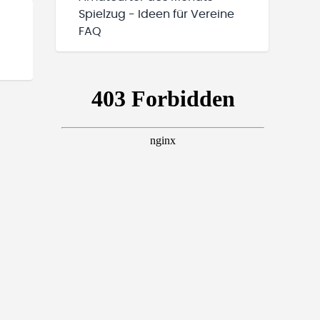
Spielzug - Ideen für Vereine
FAQ