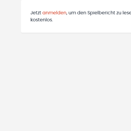
Jetzt
anmelden
, um den Spielbericht zu les
kostenlos.