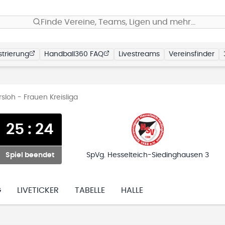
Finde Vereine, Teams, Ligen und mehr…
trierung
Handball360 FAQ
Livestreams
Vereinsfinder
sloh - Frauen Kreisliga
25
:
24
Spiel beendet
SpVg. Hesselteich-Siedinghausen 3
G
LIVETICKER
TABELLE
HALLE