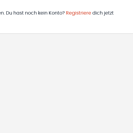
en. Du hast noch kein Konto?
Registriere
dich jetzt