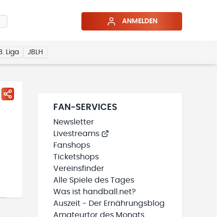
ANMELDEN
3. Liga
JBLH
FAN-SERVICES
Newsletter
Livestreams
Fanshops
Ticketshops
Vereinsfinder
Alle Spiele des Tages
Was ist handball.net?
Auszeit - Der Ernährungsblog
Amateurtor des Monats