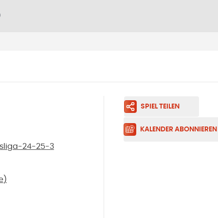
)
SPIEL TEILEN
KALENDER ABONNIEREN
tsliga-24-25-3
e
)