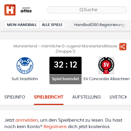
Suche
MEIN HANDBALL
ALLE SPIELE
Handball360 Registrierung
Münsterland - männliche D-Jugend Münsterlandklasse
(Gruppe 1)
32
:
12
SuS Stadtlohn
SV Concordia Albachten
Spiel beendet
SPIELINFO
SPIELBERICHT
AUFSTELLUNG
LIVETICKE
Jetzt
anmelden
, um den Spielbericht zu lesen. Du hast
noch kein Konto?
Registriere
dich jetzt kostenlos.