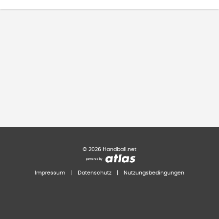
©
2026
Handball.net
Impressum
|
Datenschutz
|
Nutzungsbedingungen