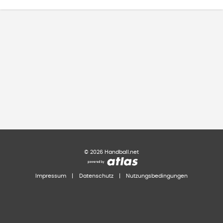
©
2026
Handball.net
Impressum
|
Datenschutz
|
Nutzungsbedingungen