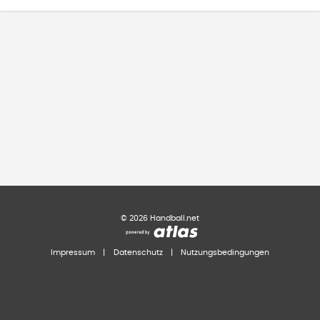
©
2026
Handball.net
Impressum
|
Datenschutz
|
Nutzungsbedingungen