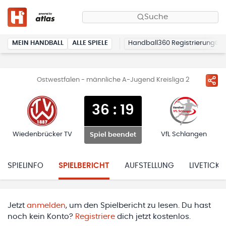
Suche
MEIN HANDBALL
ALLE SPIELE
Handball360 Registrierung
Ostwestfalen - männliche A-Jugend Kreisliga 2
36
:
19
Wiedenbrücker TV
VfL Schlangen
Spiel beendet
SPIELINFO
SPIELBERICHT
AUFSTELLUNG
LIVETICKE
Jetzt
anmelden
, um den Spielbericht zu lesen. Du hast
noch kein Konto?
Registriere
dich jetzt kostenlos.