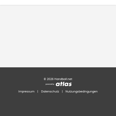
©
2026
Handball.net
Impressum
|
Datenschutz
|
Nutzungsbedingungen