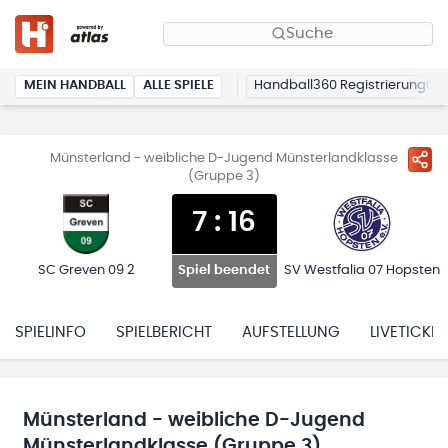
Suche
MEIN HANDBALL
ALLE SPIELE
Handball360 Registrierung
Münsterland - weibliche D-Jugend Münsterlandklasse
(Gruppe 3)
7
:
16
SC Greven 09 2
SV Westfalia 07 Hopsten
Spiel beendet
SPIELINFO
SPIELBERICHT
AUFSTELLUNG
LIVETICKER
Münsterland - weibliche D-Jugend
Münsterlandklasse (Gruppe 3)