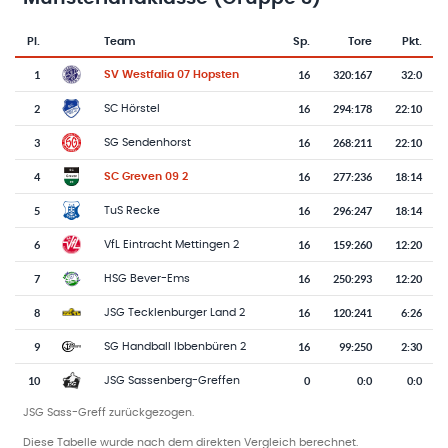
Pl.
Team
Sp.
Tore
Pkt.
Team-Logo
Tabelle mit Vereinsplatzierungen, Spielen, Toren und Punkten
1
16
320
:
167
32:0
SV Westfalia 07 Hopsten
2
16
294
:
178
22:10
SC Hörstel
3
16
268
:
211
22:10
SG Sendenhorst
4
16
277
:
236
18:14
SC Greven 09 2
5
16
296
:
247
18:14
TuS Recke
6
16
159
:
260
12:20
VfL Eintracht Mettingen 2
7
16
250
:
293
12:20
HSG Bever-Ems
8
16
120
:
241
6:26
JSG Tecklenburger Land 2
9
16
99
:
250
2:30
SG Handball Ibbenbüren 2
10
0
0
:
0
0:0
JSG Sassenberg-Greffen
JSG Sass-Greff zurückgezogen.
Diese Tabelle wurde nach dem direkten Vergleich berechnet.