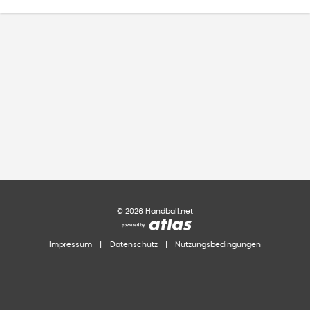
©
2026
Handball.net
Impressum
|
Datenschutz
|
Nutzungsbedingungen