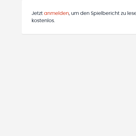
Jetzt
anmelden
, um den Spielbericht zu les
kostenlos.