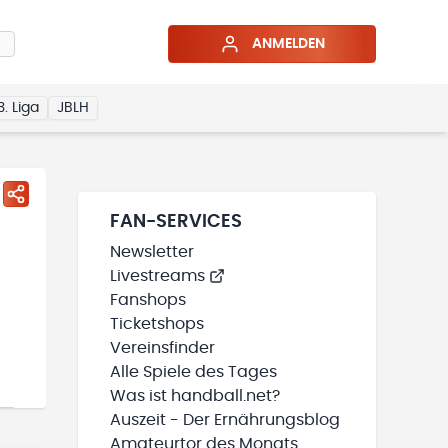
ANMELDEN
3. Liga
JBLH
FAN-SERVICES
Newsletter
Livestreams
Fanshops
Ticketshops
Vereinsfinder
Alle Spiele des Tages
Was ist handball.net?
Auszeit - Der Ernährungsblog
Amateurtor des Monats