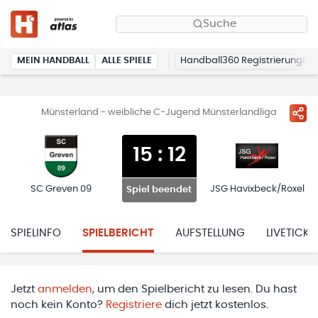
Suche
MEIN HANDBALL
ALLE SPIELE
Handball360 Registrierung
Münsterland - weibliche C-Jugend Münsterlandliga
15
:
12
SC Greven 09
JSG Havixbeck/Roxel
Spiel beendet
SPIELINFO
SPIELBERICHT
AUFSTELLUNG
LIVETICKE
Jetzt
anmelden
, um den Spielbericht zu lesen. Du hast
noch kein Konto?
Registriere
dich jetzt kostenlos.