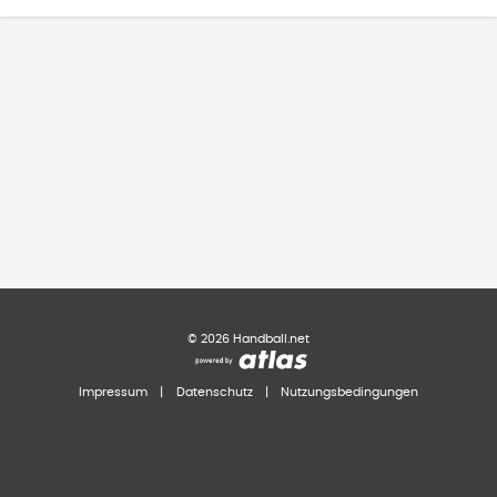
©
2026
Handball.net
Impressum
|
Datenschutz
|
Nutzungsbedingungen