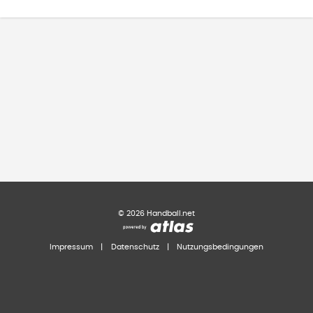
©
2026
Handball.net
Impressum
|
Datenschutz
|
Nutzungsbedingungen