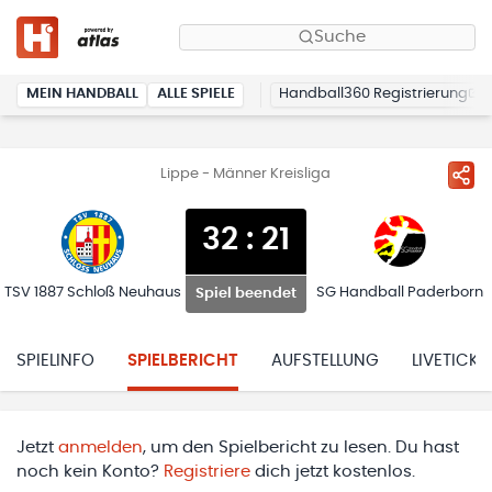
Suche
MEIN HANDBALL
ALLE SPIELE
Handball360 Registrierung
Lippe - Männer Kreisliga
32
:
21
TSV 1887 Schloß Neuhaus
SG Handball Paderborn
Spiel beendet
SPIELINFO
SPIELBERICHT
AUFSTELLUNG
LIVETICKE
Jetzt
anmelden
, um den Spielbericht zu lesen. Du hast
noch kein Konto?
Registriere
dich jetzt kostenlos.