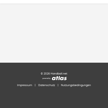
©
2026
Handball.net
Impressum
|
Datenschutz
|
Nutzungsbedingungen