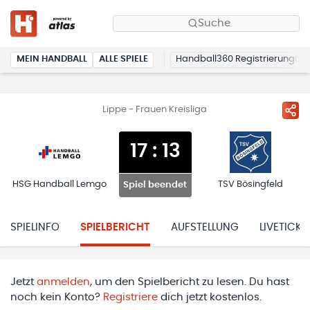
Suche
MEIN HANDBALL
ALLE SPIELE
Handball360 Registrierung
Lippe - Frauen Kreisliga
17
:
13
HSG Handball Lemgo
TSV Bösingfeld
Spiel beendet
SPIELINFO
SPIELBERICHT
AUFSTELLUNG
LIVETICKE
Jetzt
anmelden
, um den Spielbericht zu lesen. Du hast
noch kein Konto?
Registriere
dich jetzt kostenlos.