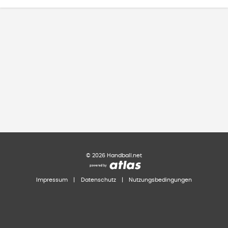
©
2026
Handball.net
Impressum
|
Datenschutz
|
Nutzungsbedingungen