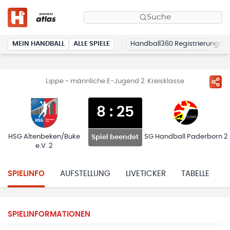
Suche
MEIN HANDBALL
ALLE SPIELE
Handball360 Registrierung
Lippe - männliche E-Jugend 2. Kreisklasse
8
:
25
HSG Altenbeken/Buke
SG Handball Paderborn 2
Spiel beendet
e.V. 2
SPIELINFO
AUFSTELLUNG
LIVETICKER
TABELLE
H
SPIELINFORMATIONEN