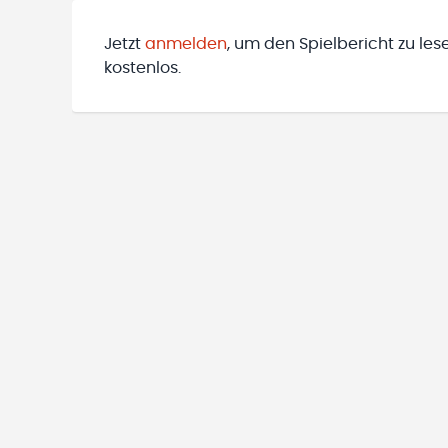
Jetzt
anmelden
, um den Spielbericht zu les
kostenlos.