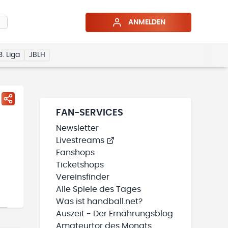
ANMELDEN
3. Liga
JBLH
FAN-SERVICES
Newsletter
Livestreams
Fanshops
Ticketshops
Vereinsfinder
Alle Spiele des Tages
Was ist handball.net?
Auszeit - Der Ernährungsblog
Amateurtor des Monats