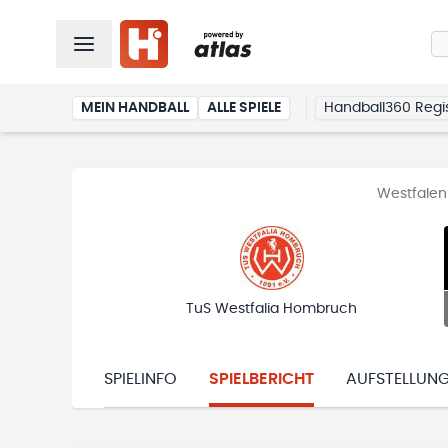
MEIN HANDBALL
ALLE SPIELE
Handball360 Regis
Westfalen 
TuS Westfalia Hombruch
SPIELINFO
SPIELBERICHT
AUFSTELLUN