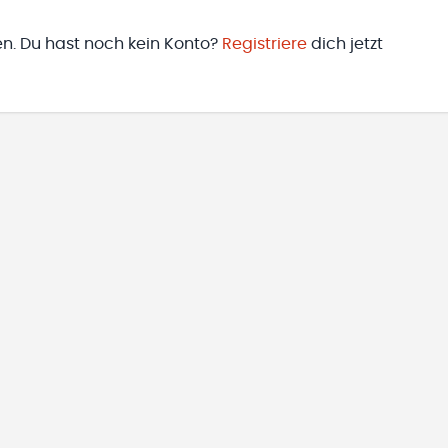
en. Du hast noch kein Konto?
Registriere
dich jetzt