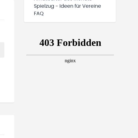
Spielzug - Ideen für Vereine
FAQ