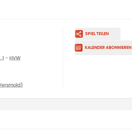
SPIEL TEILEN
KALENDER ABONNIEREN
 1
–
HVW
Versmold
)