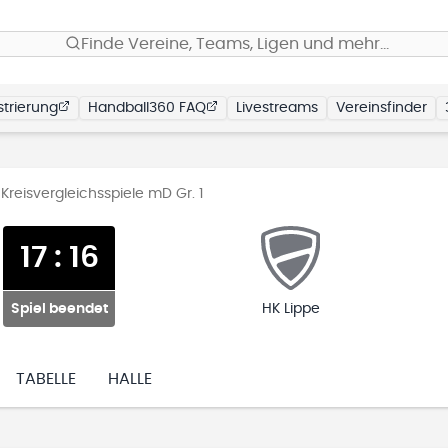
Finde Vereine, Teams, Ligen und mehr…
trierung
Handball360 FAQ
Livestreams
Vereinsfinder
Kreisvergleichsspiele mD Gr. 1
17
:
16
Spiel beendet
HK Lippe
TABELLE
HALLE