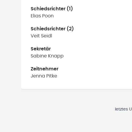
Schiedsrichter (1)
Elias
Poon
Schiedsrichter (2)
Veit
Seidl
Sekretär
Sabine
Knapp
Zeitnehmer
Jenna
Pitke
letztes 