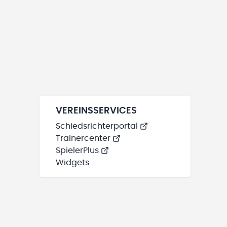
VEREINSSERVICES
Schiedsrichterportal
Trainercenter
SpielerPlus
Widgets