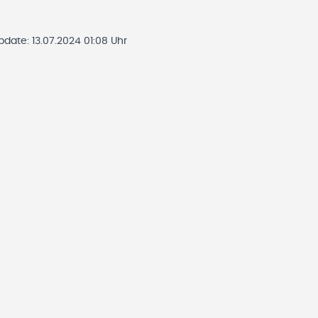
Update:
13.07.2024 01:08 Uhr