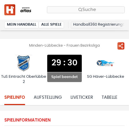
Suche
MEIN HANDBALL
ALLE SPIELE
Handball360 Registrierung
Minden-Lübbecke - Frauen Bezirksliga
29
:
30
TuS Eintracht Oberlübbe
SG Häver-Lübbecke
Spiel beendet
2
SPIELINFO
AUFSTELLUNG
LIVETICKER
TABELLE
H
SPIELINFORMATIONEN