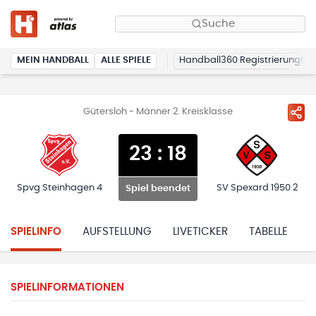
Suche
MEIN HANDBALL
ALLE SPIELE
Handball360 Registrierung
Gütersloh - Männer 2. Kreisklasse
23
:
18
Spvg Steinhagen 4
SV Spexard 1950 2
Spiel beendet
SPIELINFO
AUFSTELLUNG
LIVETICKER
TABELLE
H
SPIELINFORMATIONEN