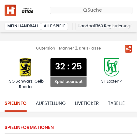
Suche
MEIN HANDBALL
ALLE SPIELE
Handball360 Registrierung
Gütersloh - Männer 2. Kreisklasse
32
:
25
TSG Schwarz-Gelb
SF Loxten 4
Spiel beendet
Rheda
SPIELINFO
AUFSTELLUNG
LIVETICKER
TABELLE
H
SPIELINFORMATIONEN