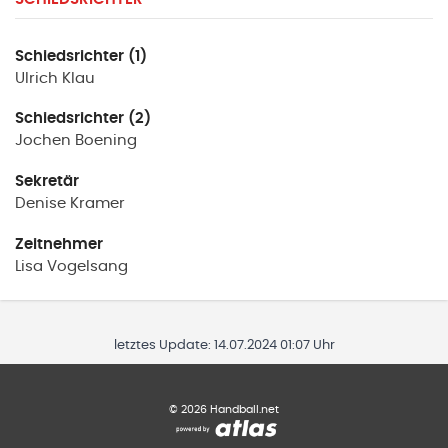
Schiedsrichter (1)
Ulrich
Klau
Schiedsrichter (2)
Jochen
Boening
Sekretär
Denise
Kramer
Zeitnehmer
Lisa
Vogelsang
letztes Update:
14.07.2024 01:07 Uhr
©
2026
Handball.net