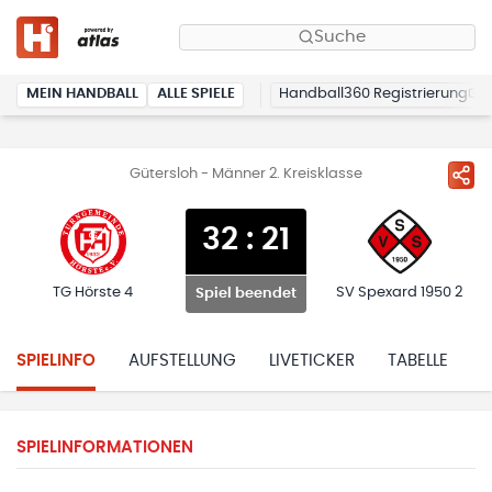
Suche
MEIN HANDBALL
ALLE SPIELE
Handball360 Registrierung
Gütersloh - Männer 2. Kreisklasse
32
:
21
TG Hörste 4
SV Spexard 1950 2
Spiel beendet
SPIELINFO
AUFSTELLUNG
LIVETICKER
TABELLE
H
SPIELINFORMATIONEN